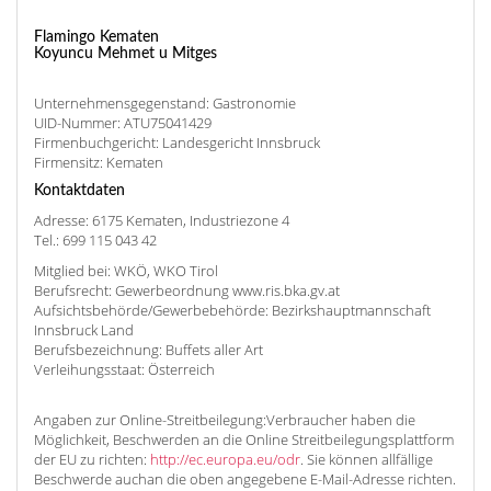
Flamingo Kematen
Koyuncu Mehmet u Mitges
Unternehmensgegenstand: Gastronomie
UID-Nummer: ATU75041429
Firmenbuchgericht: Landesgericht Innsbruck
Firmensitz: Kematen
Kontaktdaten
Adresse: 6175 Kematen, Industriezone 4
Tel.: 699 115 043 42
Mitglied bei: WKÖ, WKO Tirol
Berufsrecht: Gewerbeordnung www.ris.bka.gv.at
Aufsichtsbehörde/Gewerbebehörde: Bezirkshauptmannschaft
Innsbruck Land
Berufsbezeichnung: Buffets aller Art
Verleihungsstaat: Österreich
Angaben zur Online-Streitbeilegung:Verbraucher haben die
Möglichkeit, Beschwerden an die Online Streitbeilegungsplattform
der EU zu richten:
http://ec.europa.eu/odr
. Sie können allfällige
Beschwerde auchan die oben angegebene E-Mail-Adresse richten.