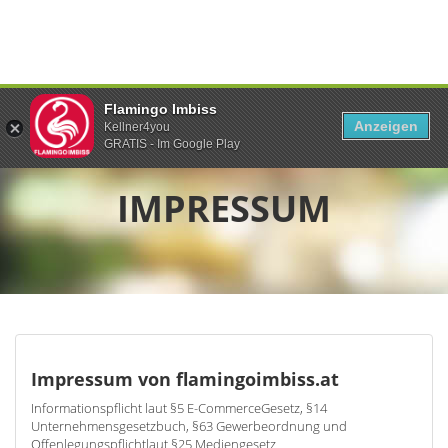
Flamingo Imbiss
Anzeigen
Kellner4you
GRATIS - Im Google Play
IMPRESSUM
Impressum von flamingoimbiss.at
Informationspflicht laut §5 E-CommerceGesetz, §14
Unternehmensgesetzbuch, §63 Gewerbeordnung und
Offenlegungspflichtlaut §25 Mediengesetz